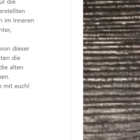
ür die 
rstellten 
 im Inneren 
ter, 
 von dieser 
ten die 
ie alten 
nen. 
e mit euch!