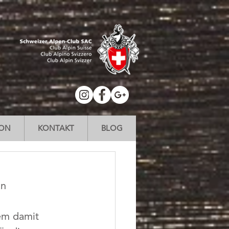
ION
KONTAKT
BLOG
n 
em damit 