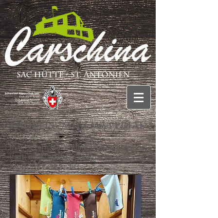
Lädeli & Mietmaterial
In unserem Hüttenlädeli findest du
(fast) alles, was das Wanderer- und
Kletterherz begehrt.