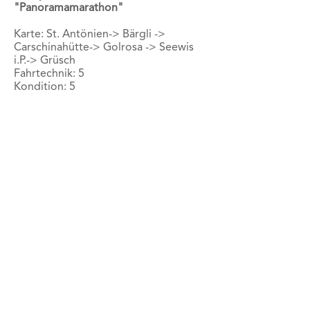
"Panoramamarathon"
Karte:
St. Antönien-> Bärgli ->
Carschinahütte-> Golrosa -> Seewis
i.P.-> Grüsch
Fahrtechnik: 5
Kondition: 5
Schiebe- oder Tragepassagen: 1 h
Höhenmeter: +1290m / -2070m
Länge: 42 km
Dauer: 8 h
(nur nach langen Trockenperioden und
evtl. in umgekehrter Richtung
befahren)
Ausgangspunkt : St. Antönien Platz
Ankunft: Grüsch