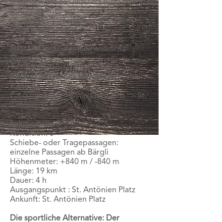
schönste Teil des Masters führt von St.
Antönien über ein angenehm
steigendes Strässchen und einen
Singletrail zur Hütte.
Bike Masters oder ein Panorama-
Marathon?
Routen Ausschnitt Bike Master
Karte:
St. Antönien -> Bärgli ->
Carschinahütte -> Alp Garschina -> St.
Antönien
Fahrtechnik: 3
Kondition: 3
Schiebe- oder Tragepassagen:
einzelne Passagen ab Bärgli
Höhenmeter: +840 m / -840 m
Länge: 19 km
Dauer: 4 h
Ausgangspunkt : St. Antönien Platz
Ankunft: St. Antönien Platz
Die sportliche Alternative: Der