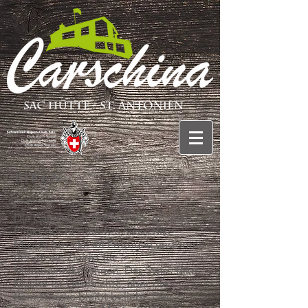
Biken
Die Carschinahütte war der höchste
Punkt der berühmten Swiss Bike
Master Strecke im Prättigau und somit
der ideale Zielort für
Mountainbiker/innen. Das Swiss-Bike-
Master ist Geschichte, aber die
Rennstrecke bleibt beliebt. Der