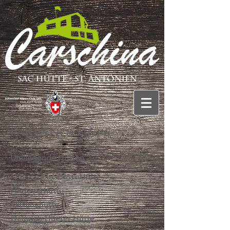
Partner & Links
Umliegende Hütten
Schesaplana SAC Hütte
Lindauerhütte
Tilisunahütte
Heinrich-Hueter-Hütte