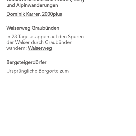
und Alpinwanderungen
Dominik Karrer, 2000plus
Walserweg Graubünden
In 23 Tagesetappen auf den Spuren
der Walser durch Graubünden
wandern:
Walserweg
Bergsteigerdörfer
Ursprüngliche Bergorte zum
geniessen und verweilen.
Seit dem Sommer 2021 zählt auch St.
Antönien dazu:
Bergsteigerdorf St.
Antönien
Prättigauer Höhenweg
Entdecke die gesamte Route des
Prättigauer Höhenwegs
in 3 oder 4
Tagen