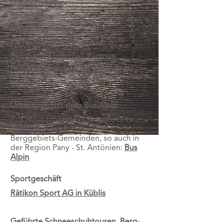
Douglasshütte
Totalphütte
Mannheimerhütte
Gasthof Sulzfluh Partnun
Berghaus Alpenrösli Partnun
Hotel Madrisajoch St. Antönien
Hotel Rhätia St. Antönien
Unterwegs mit dem Bus Alpin
Bus Alpin fördert ÖV-Angebote zu
Ausflugszielen in Schweizer
Berggebiets-Gemeinden, so auch in
der Region Pany - St. Antönien:
Bus
Alpin
Sportgeschäft
Rätikon Sport AG in Küblis
Geführte Schneeschuhtouren, Berg-